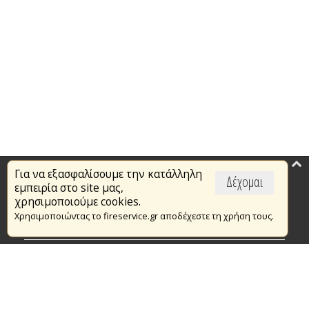
Για να εξασφαλίσουμε την κατάλληλη
Επικαιρότητα
Δέχομαι
εμπειρία στο site μας,
Το Πυροσβεστικό Σώμα
χρησιμοποιούμε cookies.
Χρησιμοποιώντας το fireservice.gr αποδέχεστε τη χρήση τους.
Πυρασφάλεια
Τράπεζα Ιδεών
Εθελοντισμός
Ανοιχτά Δεδομένα