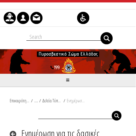
Μετάβαση στο περιεχόμενο
Επικαιρότητα
/
Δελτία Τύπου
/
Ενημέρωση για τις δασικές πυρκαγιές από Ω/19:00/19-08-2019 έως Ω/19:00/20-08-2019
Ενημέρωση για τις δασικές