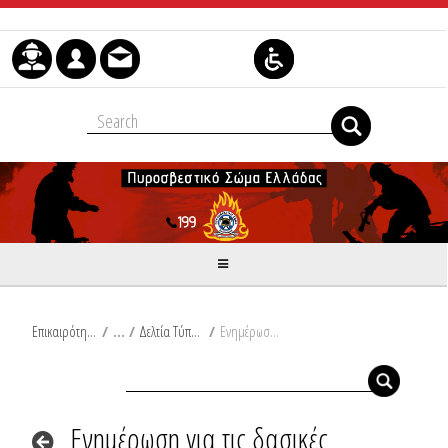
Μετάβαση στο περιεχόμενο
Επικαιρότητα
/
Δελτία Τύπου
/
Ενημέρωση για τις δασικές πυρκαγιές από Ω/19:00/23-09-2019 έως Ω/19:00/24-09-2019 καθώς και για το Έκτακτο Δελτίο Επιδείνωσης Καιρού, που εκδόθηκε από την Εθνική Μετεωρολογική Υπηρεσία (ΕΜΥ)
Ενημέρωση για τις δασικές