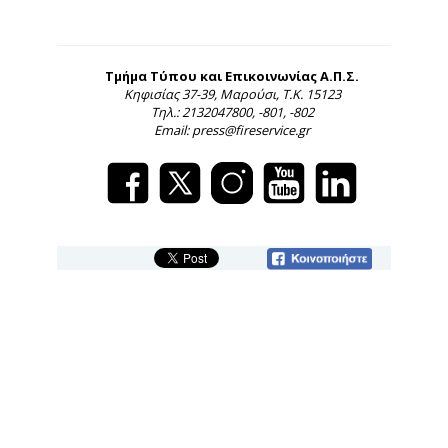
Τμήμα Τύπου και Επικοινωνίας Α.Π.Σ.
Κηφισίας 37-39, Μαρούσι, Τ.Κ. 15123
Τηλ.: 2132047800, -801, -802
Email: press@fireservice.gr