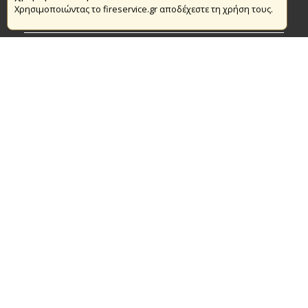
Χρησιμοποιώντας το fireservice.gr αποδέχεστε τη χρήση τους.
Πυρασφάλεια
Τράπεζα Ιδεών
Εθελοντισμός
Ανοιχτά Δεδομένα
Συμβάσεις Διαβουλεύσεις Διαγωνισμοί
Ευρωπαϊκά & Αναπτυξιακά Προγράμματα
© Copyright 2016 Αρχηγείο Πυροσβεστικού Σώματος