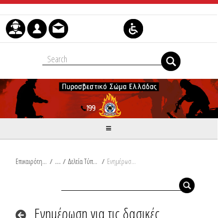
Μετάβαση στο περιεχόμενο
Επικαιρότητα
/
Δελτία Τύπου
/
Ενημέρωση για τις δασικές πυρκαγιές του τελευταίου 24ώρου
Ενημέρωση για τις δασικές