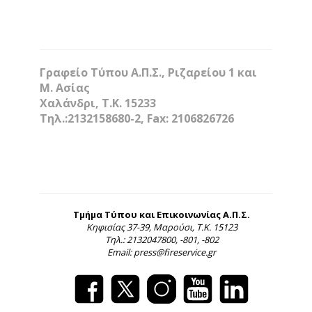
Γραφείο Τύπου Α.Π.Σ., Ριζαρείου 1 και
Μ. Ασίας
Χαλάνδρι, Τ.Κ. 15233
Τηλ.:2132158680-2, Fax: 2106826726
Τμήμα Τύπου και Επικοινωνίας Α.Π.Σ.
Κηφισίας 37-39, Μαρούσι, Τ.Κ. 15123
Τηλ.: 2132047800, -801, -802
Email: press@fireservice.gr