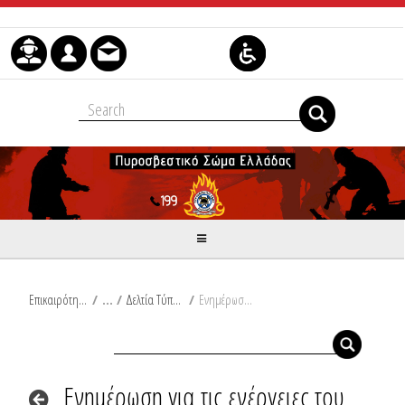
Μετάβαση στο περιεχόμενο
Επικαιρότητα
/
Δελτία Τύπου
/
Ενημέρωση για τις ενέργειες του Πυροσβεστικού Σώματος, μετά την εκδήλωση ισχυρών βροχοπτώσεων στη Θεσσαλία
Ενημέρωση για τις ενέργειες του