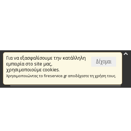
Για να εξασφαλίσουμε την κατάλληλη
Επικαιρότητα
Δέχομαι
εμπειρία στο site μας,
Το Πυροσβεστικό Σώμα
χρησιμοποιούμε cookies.
Χρησιμοποιώντας το fireservice.gr αποδέχεστε τη χρήση τους.
Πυρασφάλεια
Τράπεζα Ιδεών
Εθελοντισμός
Ανοιχτά Δεδομένα
Συμβάσεις Διαβουλεύσεις Διαγωνισμοί