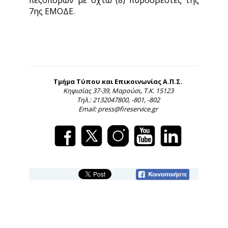
πεζοπόρων με οχτώ (8) πυροσβέστες της
7ης ΕΜΟΔΕ.
Τμήμα Τύπου και Επικοινωνίας Α.Π.Σ.
Κηφισίας 37-39, Μαρούσι, Τ.Κ. 15123
Τηλ.: 2132047800, -801, -802
Email: press@fireservice.gr