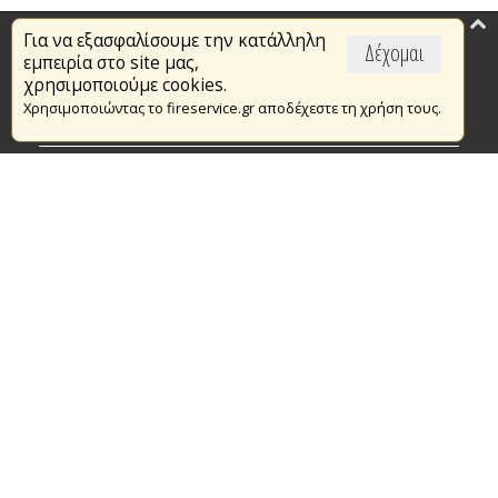
Για να εξασφαλίσουμε την κατάλληλη
Επικαιρότητα
Δέχομαι
εμπειρία στο site μας,
Το Πυροσβεστικό Σώμα
χρησιμοποιούμε cookies.
Χρησιμοποιώντας το fireservice.gr αποδέχεστε τη χρήση τους.
Πυρασφάλεια
Τράπεζα Ιδεών
Εθελοντισμός
Ανοιχτά Δεδομένα
Συμβάσεις Διαβουλεύσεις Διαγωνισμοί
Ευρωπαϊκά & Αναπτυξιακά Προγράμματα