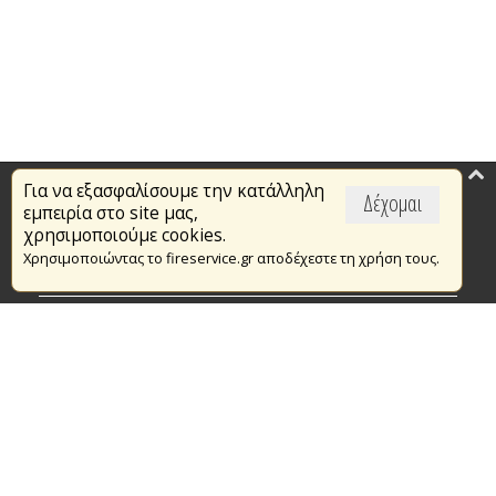
Για να εξασφαλίσουμε την κατάλληλη
Επικαιρότητα
Δέχομαι
εμπειρία στο site μας,
Το Πυροσβεστικό Σώμα
χρησιμοποιούμε cookies.
Χρησιμοποιώντας το fireservice.gr αποδέχεστε τη χρήση τους.
Πυρασφάλεια
Τράπεζα Ιδεών
Εθελοντισμός
Ανοιχτά Δεδομένα
Συμβάσεις Διαβουλεύσεις Διαγωνισμοί
Ευρωπαϊκά & Αναπτυξιακά Προγράμματα