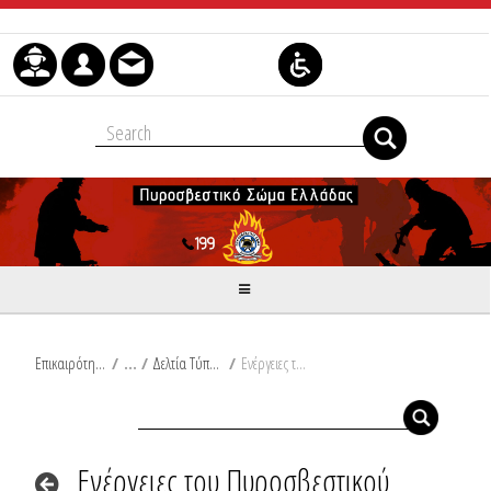
Μετάβαση στο περιεχόμενο
Επικαιρότητα
/
Δελτία Τύπου
/
Ενέργειες του Πυροσβεστικού Σώματος για την αντιμετώπιση συνεπειών μετά την εκδήλωση έντονων βροχοπτώσεων από Ω/14:30/03-12-2021 έως Ω/14:30/04-12-2021 στην Περιφερειακή Ενότητα Αιτωλοακαρνανίας
Ενέργειες του Πυροσβεστικού