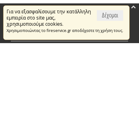
Για να εξασφαλίσουμε την κατάλληλη
Επικαιρότητα
Δέχομαι
εμπειρία στο site μας,
Το Πυροσβεστικό Σώμα
χρησιμοποιούμε cookies.
Χρησιμοποιώντας το fireservice.gr αποδέχεστε τη χρήση τους.
Πυρασφάλεια
Τράπεζα Ιδεών
Εθελοντισμός
Ανοιχτά Δεδομένα
Συμβάσεις Διαβουλεύσεις Διαγωνισμοί
Ευρωπαϊκά & Αναπτυξιακά Προγράμματα