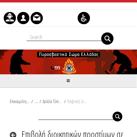
Μετάβαση στο περιεχόμενο
Επικαιρότητα
/
Δελτία Τύπου
/
Eπιβολή διοικητικών προστίμων σε Βοιωτία και Εύβοια
Eπιβολή διοικητικών προστίμων σε