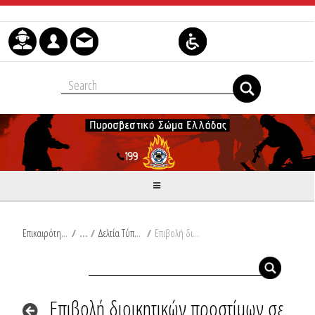
Μετάβαση στο περιεχόμενο
Επικαιρότητα
/
Δελτία Τύπου
/
Επιβολή διοικητικών προστίμων σε Ηλεία, Κέρκυρα, Κεφαλονιά, Μαγνήσια, Φθιώτιδα, Αττική, Αργολίδα, Αιτωλοακαρνανία, Άρτα, Έβρο, Χανιά και Εύβοια
Επιβολή διοικητικών προστίμων σε