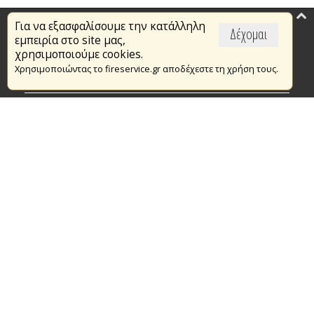
Για να εξασφαλίσουμε την κατάλληλη
Επικαιρότητα
Δέχομαι
εμπειρία στο site μας,
Το Πυροσβεστικό Σώμα
χρησιμοποιούμε cookies.
Χρησιμοποιώντας το fireservice.gr αποδέχεστε τη χρήση τους.
Πυρασφάλεια
Τράπεζα Ιδεών
Εθελοντισμός
Ανοιχτά Δεδομένα
Συμβάσεις Διαβουλεύσεις Διαγωνισμοί
Ευρωπαϊκά & Αναπτυξιακά Προγράμματα