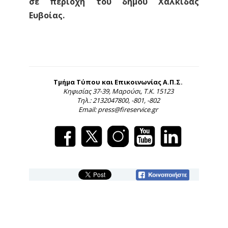
σε περιοχή του δήμου Χαλκίδας
Ευβοίας.
Τμήμα Τύπου και Επικοινωνίας Α.Π.Σ.
Κηφισίας 37-39, Μαρούσι, Τ.Κ. 15123
Τηλ.: 2132047800, -801, -802
Email: press@fireservice.gr