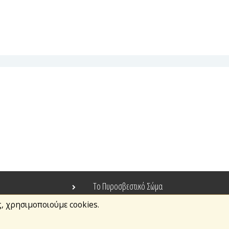
Το Πυροσβεστικό Σώμα
ς, χρησιμοποιούμε cookies.
Τράπεζα Ιδεών
Ανοιχτά Δεδομένα