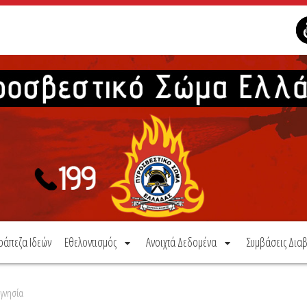
ράπεζα Ιδεών
Εθελοντισμός
Ανοιχτά Δεδομένα
Συμβάσεις Διαβ
αγνησία