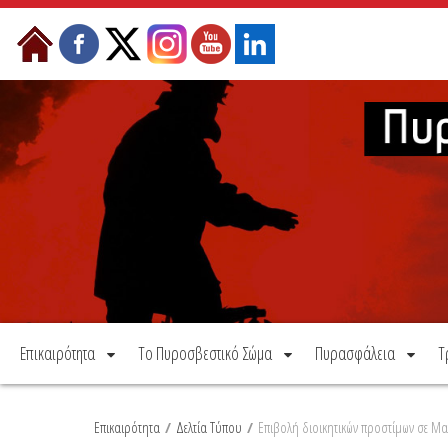
Μετάβαση στο περιεχόμενο
Επικαιρότητα
Το Πυροσβεστικό Σώμα
Πυρασφάλεια
Τ
Επικαιρότητα
/
Δελτία Τύπου
/
Επιβολή διοικητικών προστίμων σε Μ