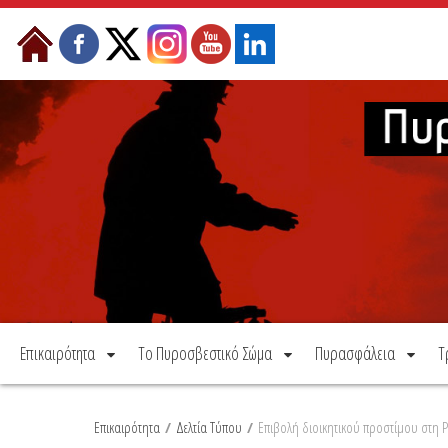
Μετάβαση στο περιεχόμενο
Επικαιρότητα
Το Πυροσβεστικό Σώμα
Πυρασφάλεια
Τ
Επικαιρότητα
/
Δελτία Τύπου
/
Επιβολή διοικητικού προστίμου στη 