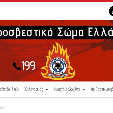
ράπεζα Ιδεών
Εθελοντισμός
Ανοιχτά Δεδομένα
Συμβάσεις Διαβ
Ρόδο