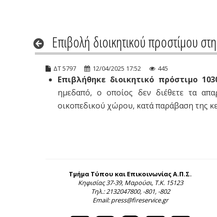
Επιβολή διοικητικού προστίμου στ
ΔΤ 5797
12/04/2025 17:52
445
Επιβλήθηκε διοικητικό πρόστιμο 103
ημεδαπό, ο οποίος δεν διέθετε τα απα
οικοπεδικού χώρου, κατά παράβαση της κ
Τμήμα Τύπου και Επικοινωνίας Α.Π.Σ.
Κηφισίας 37-39, Μαρούσι, Τ.Κ. 15123
Τηλ.: 2132047800, -801, -802
Email: press@fireservice.gr