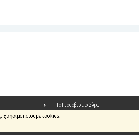
Το Πυροσβεστικό Σώμα
ς, χρησιμοποιούμε cookies.
Τράπεζα Ιδεών
Ανοιχτά Δεδομένα