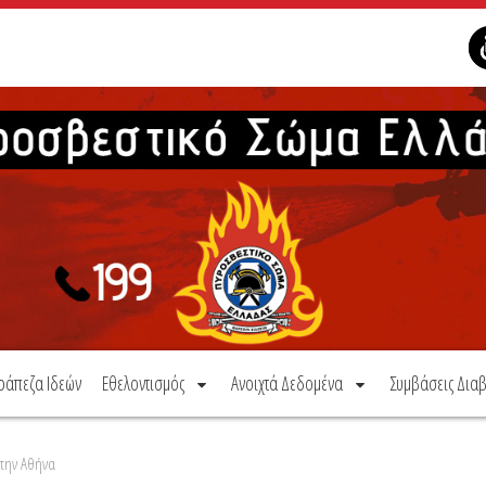
ράπεζα Ιδεών
Εθελοντισμός
Ανοιχτά Δεδομένα
Συμβάσεις Διαβ
στην Αθήνα