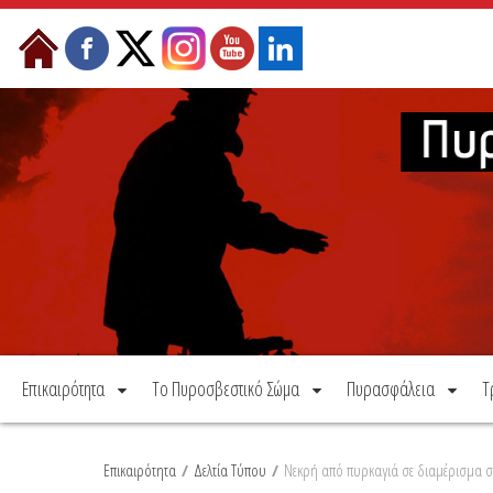
Μετάβαση στο περιεχόμενο
Επικαιρότητα
Το Πυροσβεστικό Σώμα
Πυρασφάλεια
Τ
Επικαιρότητα
/
Δελτία Τύπου
/
Νεκρή από πυρκαγιά σε διαμέρισμα 