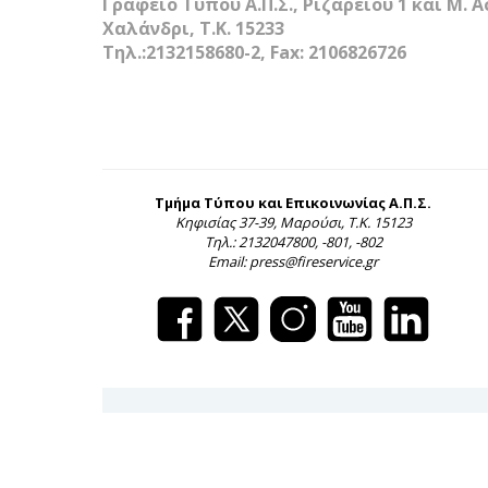
Γραφείο Τύπου Α.Π.Σ., Ριζαρείου 1 και Μ. 
Χαλάνδρι, Τ.Κ. 15233
Τηλ.:2132158680-2, Fax: 2106826726
Τμήμα Τύπου και Επικοινωνίας Α.Π.Σ.
Κηφισίας 37-39, Μαρούσι, Τ.Κ. 15123
Τηλ.: 2132047800, -801, -802
Email: press@fireservice.gr