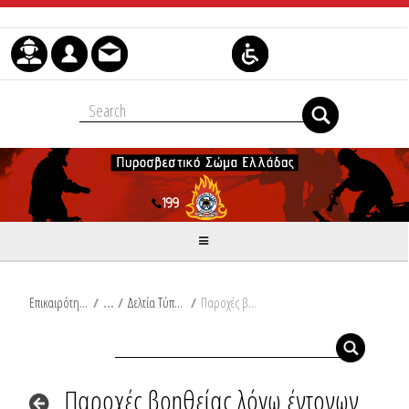
Μετάβαση στο περιεχόμενο
Επικαιρότητα
/
Δελτία Τύπου
/
Παροχές βοηθείας λόγω έντονων βροχοπτώσεων στο νομό Κορινθίας
Παροχές βοηθείας λόγω έντονων