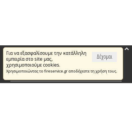
Για να εξασφαλίσουμε την κατάλληλη
Επικαιρότητα
Δέχομαι
εμπειρία στο site μας,
Το Πυροσβεστικό Σώμα
χρησιμοποιούμε cookies.
Χρησιμοποιώντας το fireservice.gr αποδέχεστε τη χρήση τους.
Πυρασφάλεια
Τράπεζα Ιδεών
Εθελοντισμός
Ανοιχτά Δεδομένα
Συμβάσεις Διαβουλεύσεις Διαγωνισμοί