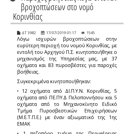
βροχοπτώσεων στο νομό
Κορινθίας
ΔΤ 3982
17/07/2019 01:17
1545
Λόγω ισχυρών βροχοπτώσεων στην
ευρύτερη περιοχή του νομού Κορινθίας, με
εντολή του Αρχηγού Π.Σ. κινητοποιήθηκε ο
μηχανισμός της Υπηρεσίας μας, με 37
οχήματα και 83 πυροσβέστες για παροχές
βοήθειας.
Συγκεκριμένα κινητοποιήθηκαν:
• 12 οχήματα από ΔΙ.Π.Υ.Ν. Κορινθίας, 5
οχήματα από ΠΕ.ΠΥ.Δ Πελοποννήσου και 5
οχήματα από το Μηχανοκίνητο Ειδικό
Τμήμα Πυροσβεστικών Επιχειρήσεων
(Μ.Ε.Τ.Π.Ε.) με έναν αξιωματικό της 1ης
ΕΜΑΚ
• 1 πεζοπόρο τμήμα της Περιφέρειας