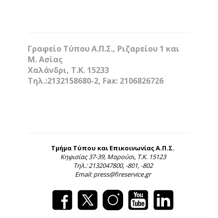
Γραφείο Τύπου Α.Π.Σ., Ριζαρείου 1 και
Μ. Ασίας
Χαλάνδρι, Τ.Κ. 15233
Τηλ.:2132158680-2, Fax: 2106826726
Τμήμα Τύπου και Επικοινωνίας Α.Π.Σ.
Κηφισίας 37-39, Μαρούσι, Τ.Κ. 15123
Τηλ.: 2132047800, -801, -802
Email: press@fireservice.gr