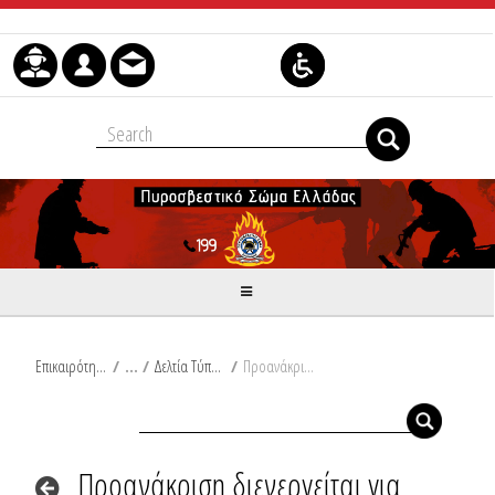
Μετάβαση στο περιεχόμενο
Επικαιρότητα
/
Δελτία Τύπου
/
Προανάκριση διενεργείται για ηλικιωμένη που εντοπίστηκε χωρίς αισθήσεις εντός οικίας στο Ανήλιο Ιωαννίνων
Προανάκριση διενεργείται για