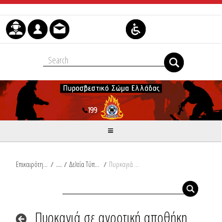
Μετάβαση στο περιεχόμενο
Επικαιρότητα
/
Δελτία Τύπου
/
Πυρκαγιά σε αγροτική αποθήκη στην Σητεία Κρήτης
Πυρκαγιά σε αγροτική αποθήκη