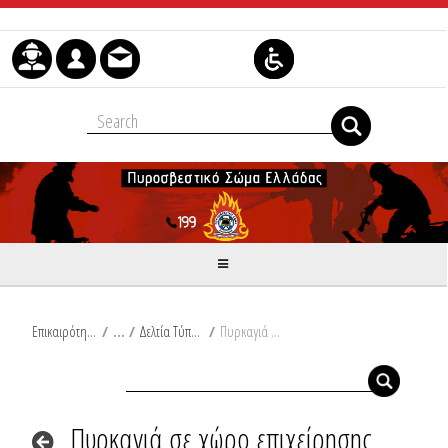
Μετάβαση στο περιεχόμενο
Επικαιρότητα
/
Δελτία Τύπου
/
Πυρκαγιά σε χώρο επιχείρησης στο Καλαμάκι Κορινθίας
Πυρκαγιά σε χώρο επιχείρησης