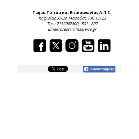
Τμήμα Τύπου και Επικοινωνίας Α.Π.Σ.
Κηφισίας 37-39, Μαρούσι, Τ.Κ. 15123
Τηλ.: 2132047800, -801, -802
Email: press@fireservice.gr