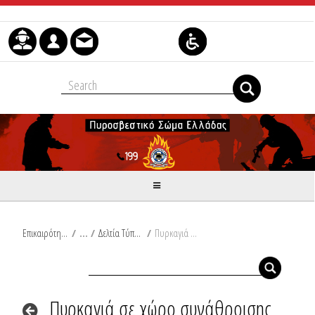
Μετάβαση στο περιεχόμενο
Επικαιρότητα
/
Δελτία Τύπου
/
Πυρκαγιά σε χώρο συνάθροισης κοινού στην Αθήνα
Πυρκαγιά σε χώρο συνάθροισης