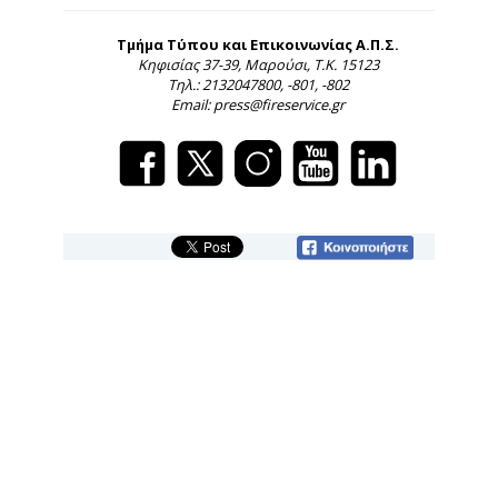
Τμήμα Τύπου και Επικοινωνίας Α.Π.Σ.
Κηφισίας 37-39, Μαρούσι, Τ.Κ. 15123
Τηλ.: 2132047800, -801, -802
Email: press@fireservice.gr