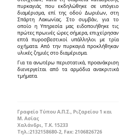
πυρκαγιάς που εκδηλώθηκε σε υπόγειο
διαμέρισμα, επί της οδού Δωριέων, στη
Σπάρτη Λακωνίας. Στο συμβάν, για το
οποίο η Υπηρεσία μας ειδοποιήθηκε τις
πρώτες πρωινές ώρες σήμερα, επιχείρησαν
επτά πυροσβεστικοί υπάλληλοι με τρία
οχήματα. Από την πυρκαγιά προκλήθηκαν
υλικές ζημιές στο διαμέρισμα.
Για τα ανωτέρω περιστατικά, προανάκριση
διενεργείται από τα αρμόδια ανακριτικά
τμήματα.
Γραφείο Τύπου Α.Π.Σ., Ριζαρείου 1 και
Μ. Ασίας
Χαλάνδρι, Τ.Κ. 15233
Τηλ.:2132158680-2, Fax: 2106826726