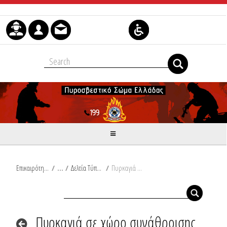
Μετάβαση στο περιεχόμενο
Επικαιρότητα
/
Δελτία Τύπου
/
Πυρκαγιά σε χώρο συνάθροισης κοινού στην Αθήνα, Άτομο χωρίς τις αισθήσεις του από πυρκαγιά σε διαμέρισμα στη Σπάρτη
Πυρκαγιά σε χώρο συνάθροισης