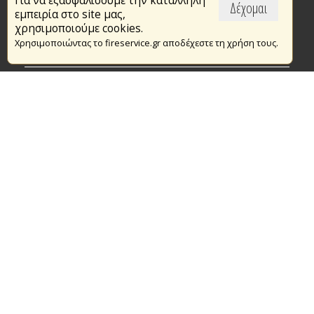
Για να εξασφαλίσουμε την κατάλληλη
Επικαιρότητα
Δέχομαι
εμπειρία στο site μας,
Το Πυροσβεστικό Σώμα
χρησιμοποιούμε cookies.
Χρησιμοποιώντας το fireservice.gr αποδέχεστε τη χρήση τους.
Πυρασφάλεια
Τράπεζα Ιδεών
Εθελοντισμός
Ανοιχτά Δεδομένα
Συμβάσεις Διαβουλεύσεις Διαγωνισμοί
Ευρωπαϊκά & Αναπτυξιακά Προγράμματα