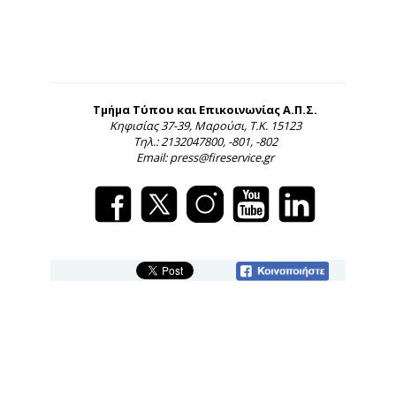
Τμήμα Τύπου και Επικοινωνίας Α.Π.Σ.
Κηφισίας 37-39, Μαρούσι, Τ.Κ. 15123
Τηλ.: 2132047800, -801, -802
Email: press@fireservice.gr