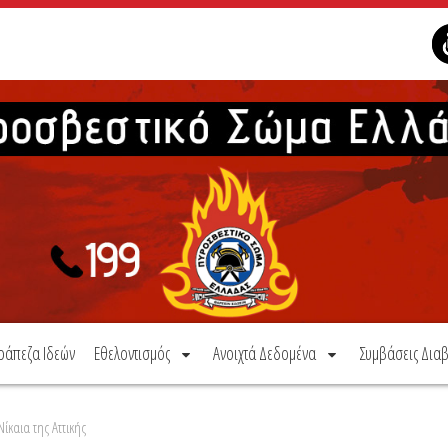
ράπεζα Ιδεών
Εθελοντισμός
Ανοιχτά Δεδομένα
Συμβάσεις Διαβ
ίκαια της Αττικής