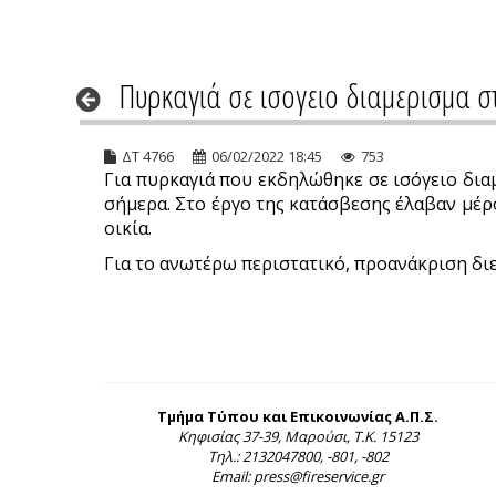
Πυρκαγιά σε ισογειο διαμερισμα στ
ΔΤ 4766
06/02/2022 18:45
753
Για πυρκαγιά που εκδηλώθηκε σε ισόγειο δια
σήμερα. Στο έργο της κατάσβεσης έλαβαν μέρ
οικία.
Για το ανωτέρω περιστατικό, προανάκριση διε
Τμήμα Τύπου και Επικοινωνίας Α.Π.Σ.
Κηφισίας 37-39, Μαρούσι, Τ.Κ. 15123
Τηλ.: 2132047800, -801, -802
Email: press@fireservice.gr