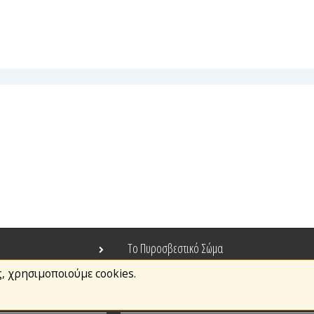
Το Πυροσβεστικό Σώμα
ς, χρησιμοποιούμε cookies.
Τράπεζα Ιδεών
Ανοιχτά Δεδομένα