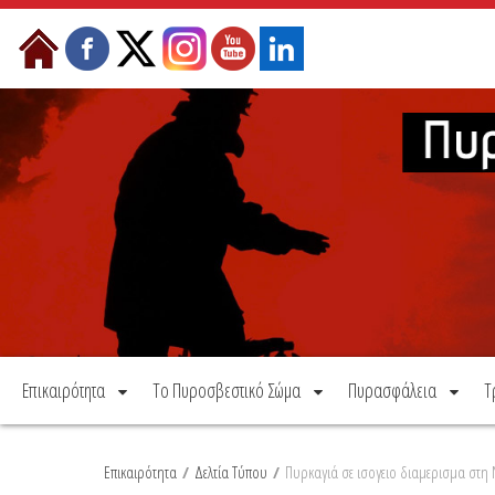
Μετάβαση στο περιεχόμενο
Επικαιρότητα
Το Πυροσβεστικό Σώμα
Πυρασφάλεια
Τ
Επικαιρότητα
/
Δελτία Τύπου
/
Πυρκαγιά σε ισογειο διαμερισμα στη Ν