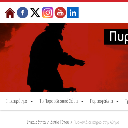
Μετάβαση στο περιεχόμενο
Επικαιρότητα
Το Πυροσβεστικό Σώμα
Πυρασφάλεια
Τ
Επικαιρότητα
/
Δελτία Τύπου
/
Πυρκαγιά σε κτήριο στην Αθήνα