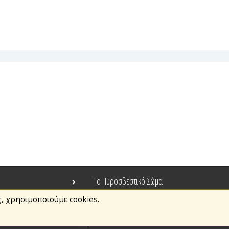
Το Πυροσβεστικό Σώμα
ς, χρησιμοποιούμε cookies.
Τράπεζα Ιδεών
Ανοιχτά Δεδομένα