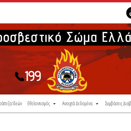
ράπεζα Ιδεών
Εθελοντισμός
Ανοιχτά Δεδομένα
Συμβάσεις Διαβ