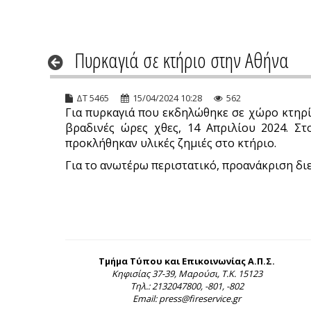
Πυρκαγιά σε κτήριο στην Αθήνα
ΔΤ 5465
15/04/2024 10:28
562
Για πυρκαγιά που εκδηλώθηκε σε χώρο κτηρί
βραδινές ώρες χθες, 14 Απριλίου 2024. Σ
προκλήθηκαν υλικές ζημιές στο κτήριο.
Για το ανωτέρω περιστατικό, προανάκριση διε
Τμήμα Τύπου και Επικοινωνίας Α.Π.Σ.
Κηφισίας 37-39, Μαρούσι, Τ.Κ. 15123
Τηλ.: 2132047800, -801, -802
Email: press@fireservice.gr