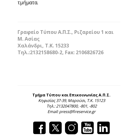
τμήματα.
Γραφείο Τύπου Α.Π.Σ., Ριζαρείου 1 και
Μ. Ασίας
Χαλάνδρι, Τ.Κ. 15233
Τηλ.:2132158680-2, Fax: 2106826726
Τμήμα Τύπου και Επικοινωνίας Α.Π.Σ.
Κηφισίας 37-39, Μαρούσι, Τ.Κ. 15123
Τηλ.: 2132047800, -801, -802
Email: press@fireservice.gr