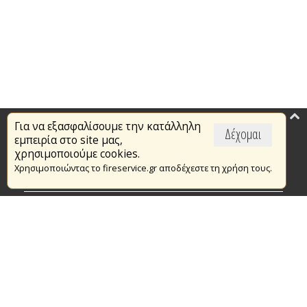
Για να εξασφαλίσουμε την κατάλληλη
Επικαιρότητα
Δέχομαι
εμπειρία στο site μας,
Το Πυροσβεστικό Σώμα
χρησιμοποιούμε cookies.
Χρησιμοποιώντας το fireservice.gr αποδέχεστε τη χρήση τους.
Πυρασφάλεια
Τράπεζα Ιδεών
Εθελοντισμός
Ανοιχτά Δεδομένα
Συμβάσεις Διαβουλεύσεις Διαγωνισμοί