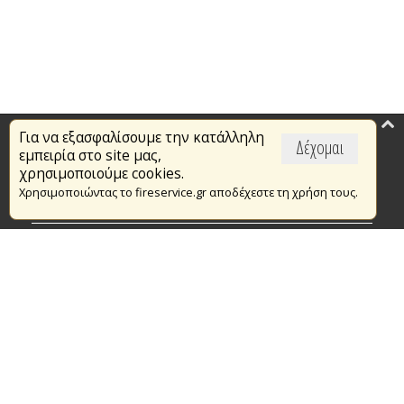
Για να εξασφαλίσουμε την κατάλληλη
Επικαιρότητα
Δέχομαι
εμπειρία στο site μας,
Το Πυροσβεστικό Σώμα
χρησιμοποιούμε cookies.
Χρησιμοποιώντας το fireservice.gr αποδέχεστε τη χρήση τους.
Πυρασφάλεια
Τράπεζα Ιδεών
Εθελοντισμός
Ανοιχτά Δεδομένα
Συμβάσεις Διαβουλεύσεις Διαγωνισμοί
Ευρωπαϊκά & Αναπτυξιακά Προγράμματα