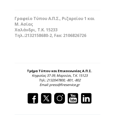
Γραφείο Τύπου Α.Π.Σ., Ριζαρείου 1 και
Μ. Ασίας
Χαλάνδρι, Τ.Κ. 15233
Τηλ.:2132158680-2, Fax: 2106826726
Τμήμα Τύπου και Επικοινωνίας Α.Π.Σ.
Κηφισίας 37-39, Μαρούσι, Τ.Κ. 15123
Τηλ.: 2132047800, -801, -802
Email: press@fireservice.gr