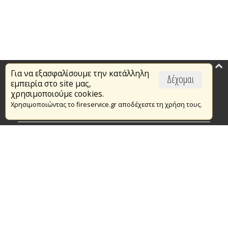
Για να εξασφαλίσουμε την κατάλληλη
Επικαιρότητα
Δέχομαι
εμπειρία στο site μας,
Το Πυροσβεστικό Σώμα
χρησιμοποιούμε cookies.
Χρησιμοποιώντας το fireservice.gr αποδέχεστε τη χρήση τους.
Πυρασφάλεια
Τράπεζα Ιδεών
Εθελοντισμός
Ανοιχτά Δεδομένα
Συμβάσεις Διαβουλεύσεις Διαγωνισμοί
Ευρωπαϊκά & Αναπτυξιακά Προγράμματα