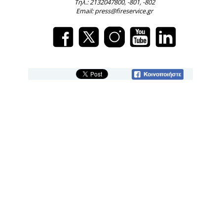
Τηλ.: 2132047800, -801, -802
Email: press@fireservice.gr