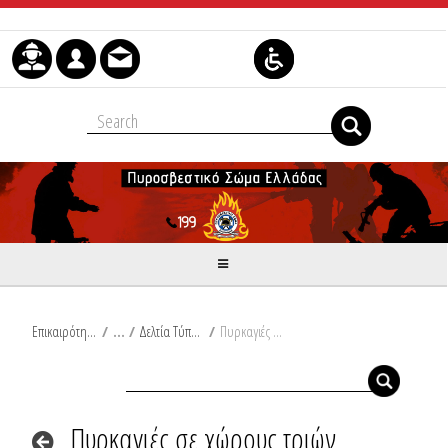
Μετάβαση στο περιεχόμενο
Επικαιρότητα
/
Δελτία Τύπου
/
Πυρκαγιές σε χώρους τριών εταιριών και ενός αποθηκευτικού χώρου στη ΒΙ.ΠΕ. Θεσσαλονίκης, σε οικία στη Χώρα Μεσσηνίας, σε αποθήκη υπεραγοράς στα Βρασνά Θεσσαλονίκης και σε κατάστημα στον Ταύρο Αττικής.
Πυρκαγιές σε χώρους τριών