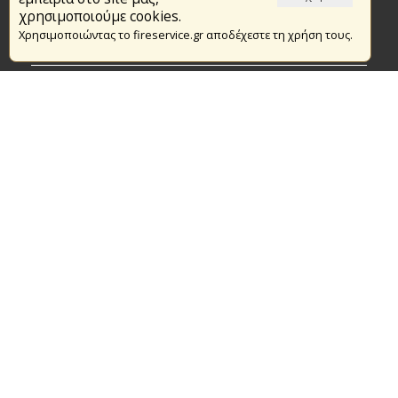
Το Πυροσβεστικό Σώμα
χρησιμοποιούμε cookies.
Χρησιμοποιώντας το fireservice.gr αποδέχεστε τη χρήση τους.
Πυρασφάλεια
Τράπεζα Ιδεών
Εθελοντισμός
Ανοιχτά Δεδομένα
Συμβάσεις Διαβουλεύσεις Διαγωνισμοί
Ευρωπαϊκά & Αναπτυξιακά Προγράμματα