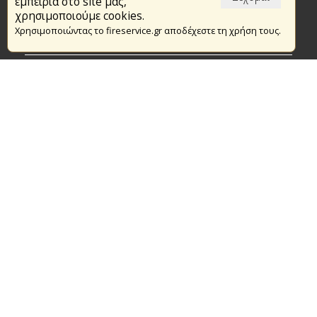
εμπειρία στο site μας,
Το Πυροσβεστικό Σώμα
χρησιμοποιούμε cookies.
Χρησιμοποιώντας το fireservice.gr αποδέχεστε τη χρήση τους.
Πυρασφάλεια
Τράπεζα Ιδεών
Εθελοντισμός
Ανοιχτά Δεδομένα
Συμβάσεις Διαβουλεύσεις Διαγωνισμοί
Ευρωπαϊκά & Αναπτυξιακά Προγράμματα