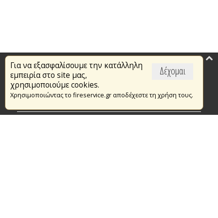
Για να εξασφαλίσουμε την κατάλληλη
Επικαιρότητα
Δέχομαι
εμπειρία στο site μας,
Το Πυροσβεστικό Σώμα
χρησιμοποιούμε cookies.
Χρησιμοποιώντας το fireservice.gr αποδέχεστε τη χρήση τους.
Πυρασφάλεια
Τράπεζα Ιδεών
Εθελοντισμός
Ανοιχτά Δεδομένα
Συμβάσεις Διαβουλεύσεις Διαγωνισμοί
Ευρωπαϊκά & Αναπτυξιακά Προγράμματα