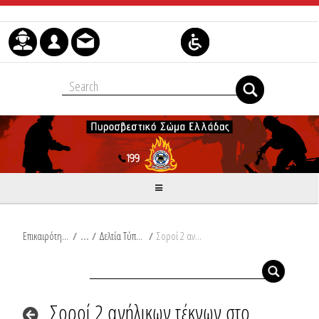
Μετάβαση στο περιεχόμενο
Επικαιρότητα
/
Δελτία Τύπου
/
Σοροί 2 ανήλικων τέκνων στο Καματερό Αττικής και σορός άνδρα στις Σέρρες.
Σοροί 2 ανήλικων τέκνων στο