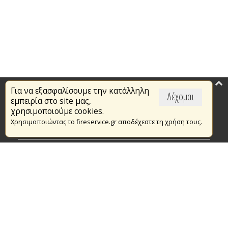
Για να εξασφαλίσουμε την κατάλληλη
Επικαιρότητα
Δέχομαι
εμπειρία στο site μας,
Το Πυροσβεστικό Σώμα
χρησιμοποιούμε cookies.
Χρησιμοποιώντας το fireservice.gr αποδέχεστε τη χρήση τους.
Πυρασφάλεια
Τράπεζα Ιδεών
Εθελοντισμός
Ανοιχτά Δεδομένα
Συμβάσεις Διαβουλεύσεις Διαγωνισμοί
Ευρωπαϊκά & Αναπτυξιακά Προγράμματα