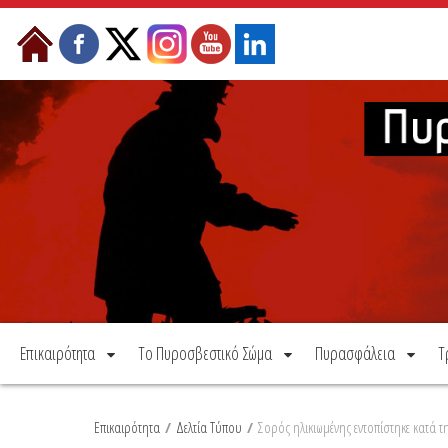
Μετάβαση στο περιεχόμενο
Επικαιρότητα
Το Πυροσβεστικό Σώμα
Πυρασφάλεια
Τ
Επικαιρότητα
/
Δελτία Τύπου
/
Σορός ηλικιωμένης εντοπίστηκε κατά 