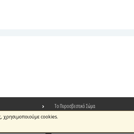
Το Πυροσβεστικό Σώμα
ς, χρησιμοποιούμε cookies.
Τράπεζα Ιδεών
Ανοιχτά Δεδομένα