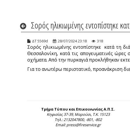
Σορός ηλικιωμένης εντοπίστηκε κα
ΔΤ 5569d
28/07/2024 23:18
318
Σορός ηλικιωμένης εντοπίστηκε κατά τη διά
Θεσσαλονίκη, κατά τις απογευματινές ώρες 
οχήματα. Από την πυρκαγιά προκλήθηκαν εκτεν
Για το ανωτέρω περιστατικό, προανάκριση διε
Τμήμα Τύπου και Επικοινωνίας Α.Π.Σ.
Κηφισίας 37-39, Μαρούσι, Τ.Κ. 15123
Τηλ.: 2132047800, -801, -802
Email: press@fireservice.gr