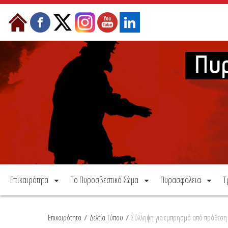
Μετάβαση στο περιεχόμενο
Επικαιρότητα
Το Πυροσβεστικό Σώμα
Πυρασφάλεια
Τ
Επικαιρότητα
/
Δελτία Τύπου
/
Σύλληψη για εμπρησμό από πρόθεση 