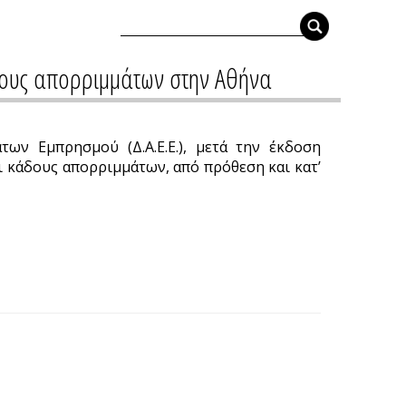
δους απορριμμάτων στην Αθήνα
ων Εμπρησμού (Δ.Α.Ε.Ε.), μετά την έκδοση
ι κάδους απορριμμάτων, από πρόθεση και κατ’