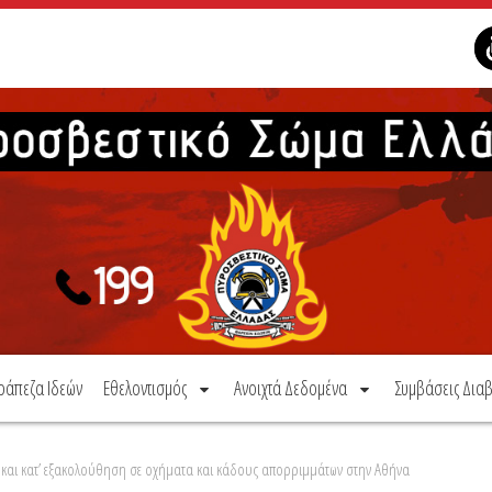
ράπεζα Ιδεών
Εθελοντισμός
Ανοιχτά Δεδομένα
Συμβάσεις Διαβ
και κατ’ εξακολούθηση σε οχήματα και κάδους απορριμμάτων στην Αθήνα