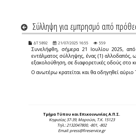
Σύλληψη για εμπρησμό από πρόθεσ
ΔΤ 5892
21/07/2025 16:55
559
Συνελήφθη, σήμερα 21 Ιουλίου 2025, από
εντάλματος σύλληψης, ένας (1) αλλοδαπός, 
εξακολούθηση, σε διαφορετικές οδούς στο κ
Ο ανωτέρω κρατείται και θα οδηγηθεί αύριο 
Τμήμα Τύπου και Επικοινωνίας Α.Π.Σ.
Κηφισίας 37-39, Μαρούσι, Τ.Κ. 15123
Τηλ.: 2132047800, -801, -802
Email: press@fireservice.gr