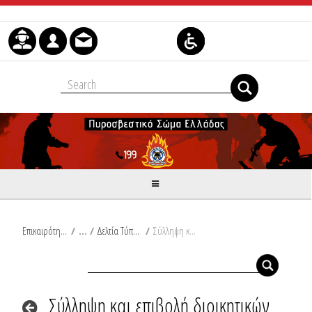
Μετάβαση στο περιεχόμενο
Επικαιρότητα
/
Δελτία Τύπου
/
Σύλληψη και επιβολή διοικητικών προστίμων σε Αττική και Ρόδο
Σύλληψη και επιβολή διοικητικών