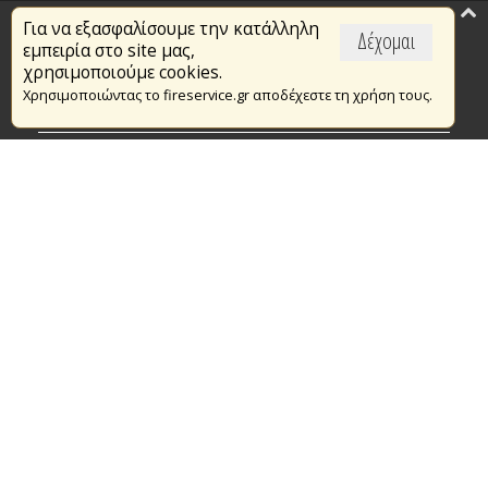
Για να εξασφαλίσουμε την κατάλληλη
Επικαιρότητα
Δέχομαι
εμπειρία στο site μας,
Το Πυροσβεστικό Σώμα
χρησιμοποιούμε cookies.
Χρησιμοποιώντας το fireservice.gr αποδέχεστε τη χρήση τους.
Πυρασφάλεια
Τράπεζα Ιδεών
Εθελοντισμός
Ανοιχτά Δεδομένα
Συμβάσεις Διαβουλεύσεις Διαγωνισμοί
Ευρωπαϊκά & Αναπτυξιακά Προγράμματα