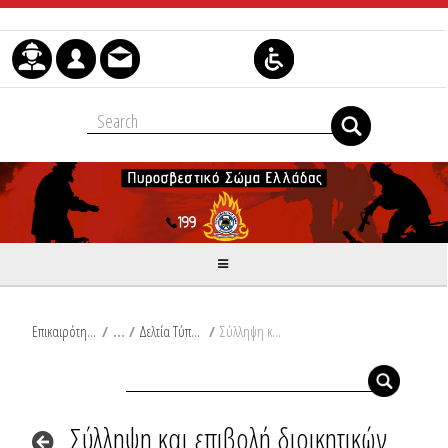
Μετάβαση στο περιεχόμενο
Επικαιρότητα
/
Δελτία Τύπου
/
Σύλληψη και επιβολή διοικητικών προστίμων σε Καστοριά, Χαλκιδική, Εύβοια και Ηλεία
Σύλληψη και επιβολή διοικητικών