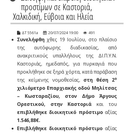
προστίμων σε Καστοριά,
Χαλκιδική, Εύβοια και Ηλεία
ΔΤ 5561a
20/07/2024 19:00
491
Συνελήφθη
χθες 19 Ιουλίου, στο πλαίσιο
της αυτόφωρης διαδικασίας, από
ανακριτικούς υπαλλήλους της ΔΙ.Π.Υ.Ν.
Καστοριάς, ημεδαπός, για πυρκαγιά που
προκλήθηκε σε ξηρά χόρτα, κατά παράβαση
ο
της κείμενης νομοθεσίας,
στη θέση 2
χιλιόμετρο Επαρχιακής οδού Μηλίτσας
– Κωσταραζίου, στον Δήμο Άργους
Ορεστικού, στην Καστοριά
και του
επιβλήθηκε διοικητικό πρόστιμο
αξίας
1.546,88€.
Επιβλήθηκε διοικητικό πρόστιμο
αξίας