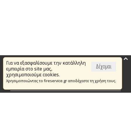
Για να εξασφαλίσουμε την κατάλληλη
Επικαιρότητα
Δέχομαι
εμπειρία στο site μας,
Το Πυροσβεστικό Σώμα
χρησιμοποιούμε cookies.
Χρησιμοποιώντας το fireservice.gr αποδέχεστε τη χρήση τους.
Πυρασφάλεια
Τράπεζα Ιδεών
Εθελοντισμός
Ανοιχτά Δεδομένα
Συμβάσεις Διαβουλεύσεις Διαγωνισμοί