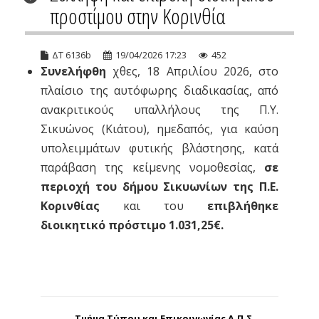
προστίμου στην Κορινθία
ΔΤ 6136b
19/04/2026 17:23
452
Συνελήφθη
χθες, 18 Απριλίου 2026, στο
πλαίσιο της αυτόφωρης διαδικασίας, από
ανακριτικούς υπαλλήλους της Π.Υ.
Σικυώνος (Κιάτου), ημεδαπός, για καύση
υπολειμμάτων φυτικής βλάστησης, κατά
παράβαση της κείμενης νομοθεσίας,
σε
περιοχή του δήμου Σικυωνίων της Π.Ε.
Κορινθίας
και του
επιβλήθηκε
διοικητικό πρόστιμο 1.031,25€.
Τμήμα Τύπου και Επικοινωνίας Α.Π.Σ.