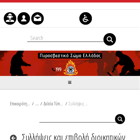
Μετάβαση στο περιεχόμενο
Επικαιρότητα
/
Δελτία Τύπου
/
Συλλήψεις και επιβολή διοικητικών προστίμων σε Αργολίδα, Σάμο, Καβάλα, Κρήτη, Κέρκυρα, Μαγνησία, Αχαΐα και Ιθάκη
Συλλήψεις και επιβολή διοικητικών