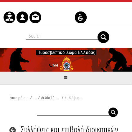
Μετάβαση στο περιεχόμενο
Επικαιρότητα
/
Δελτία Τύπου
/
Συλλήψεις και επιβολή διοικητικών προστίμων σε Τανάγρα, Ωρωπό, Ηλεία, Κρήτη, Κέρκυρα Θεσπρωτία και Κω
Συλλήψεις και επιβολή διοικητικών