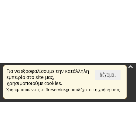
Για να εξασφαλίσουμε την κατάλληλη
Επικαιρότητα
Δέχομαι
εμπειρία στο site μας,
Το Πυροσβεστικό Σώμα
χρησιμοποιούμε cookies.
Χρησιμοποιώντας το fireservice.gr αποδέχεστε τη χρήση τους.
Πυρασφάλεια
Τράπεζα Ιδεών
Εθελοντισμός
Ανοιχτά Δεδομένα