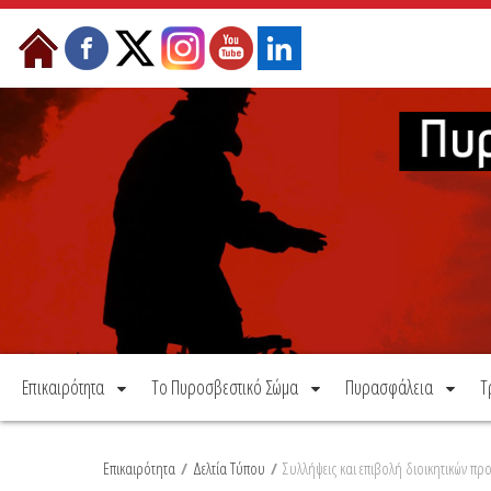
Μετάβαση στο περιεχόμενο
Επικαιρότητα
Το Πυροσβεστικό Σώμα
Πυρασφάλεια
Τ
Επικαιρότητα
/
Δελτία Τύπου
/
Συλλήψεις και επιβολή διοικητικών π