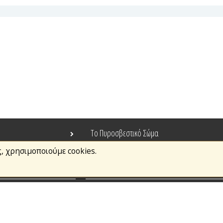
Το Πυροσβεστικό Σώμα
ς, χρησιμοποιούμε cookies.
Τράπεζα Ιδεών
Ανοιχτά Δεδομένα
σμοί
Ευρωπαϊκά & Αναπτυξιακά Προγράμματα