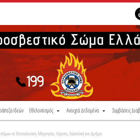
ράπεζα Ιδεών
Εθελοντισμός
Ανοιχτά Δεδομένα
Συμβάσεις Διαβ
ροστίμων σε Θεσσαλονίκη, Μαγνησία, Λάρισα, Χαλκιδική και Δράμα