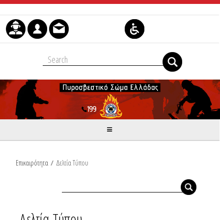
Μετάβαση στο περιεχόμενο
Επικαιρότητα
/
Δελτία Τύπου
Δελτία Τύπου