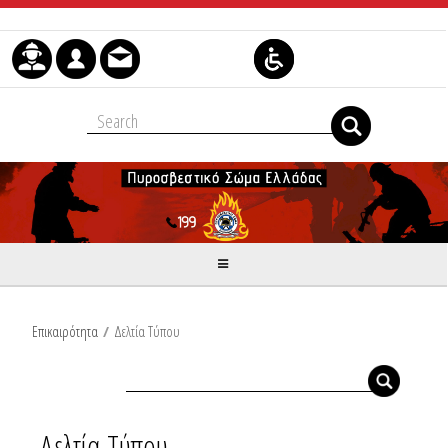
Μετάβαση στο περιεχόμενο
Επικαιρότητα
/
Δελτία Τύπου
Δελτία Τύπου