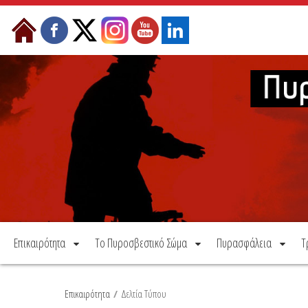
Μετάβαση στο περιεχόμενο
Επικαιρότητα
Το Πυροσβεστικό Σώμα
Πυρασφάλεια
Τ
Επικαιρότητα
/
Δελτία Τύπου