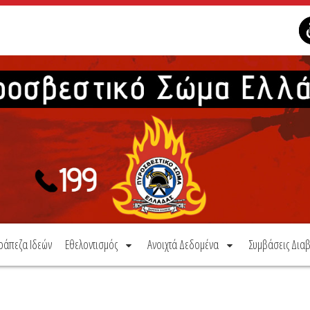
ράπεζα Ιδεών
Εθελοντισμός
Ανοιχτά Δεδομένα
Συμβάσεις Διαβ