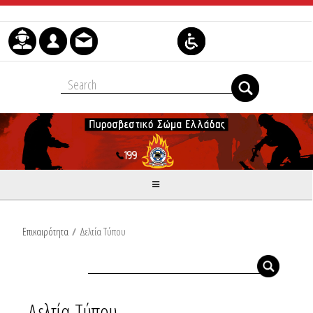
Μετάβαση στο περιεχόμενο
Επικαιρότητα
/
Δελτία Τύπου
Δελτία Τύπου