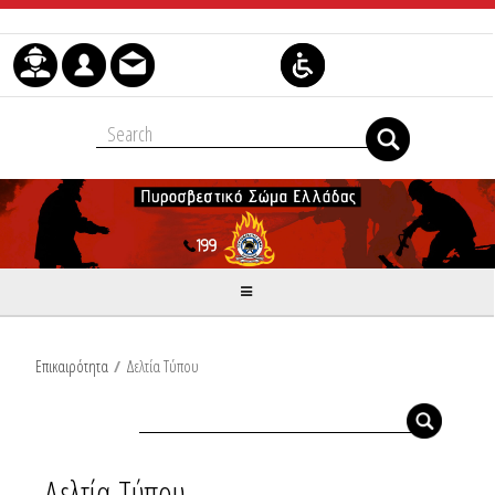
Μετάβαση στο περιεχόμενο
Επικαιρότητα
/
Δελτία Τύπου
Δελτία Τύπου