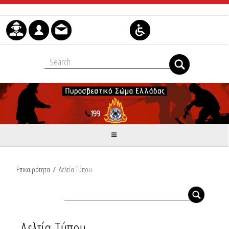
Μετάβαση στο περιεχόμενο
Επικαιρότητα
/
Δελτία Τύπου
Δελτία Τύπου