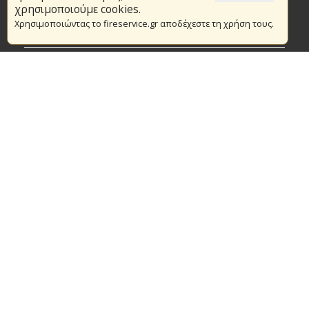
Το Πυροσβεστικό Σώμα
χρησιμοποιούμε cookies.
Χρησιμοποιώντας το fireservice.gr αποδέχεστε τη χρήση τους.
Πυρασφάλεια
Τράπεζα Ιδεών
Εθελοντισμός
Ανοιχτά Δεδομένα
Συμβάσεις Διαβουλεύσεις Διαγωνισμοί
Ευρωπαϊκά & Αναπτυξιακά Προγράμματα