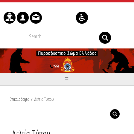
Μετάβαση στο περιεχόμενο
Επικαιρότητα
/
Δελτία Τύπου
Δελτία Τύπου