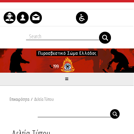
Μετάβαση στο περιεχόμενο
Επικαιρότητα
/
Δελτία Τύπου
Δελτία Τύπου