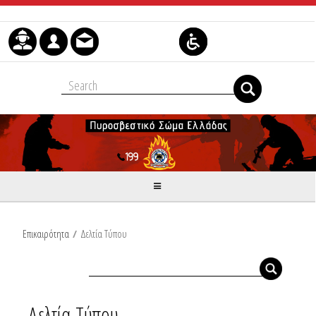
Μετάβαση στο περιεχόμενο
Επικαιρότητα
/
Δελτία Τύπου
Δελτία Τύπου