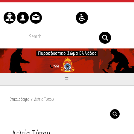
Μετάβαση στο περιεχόμενο
Επικαιρότητα
/
Δελτία Τύπου
Δελτία Τύπου