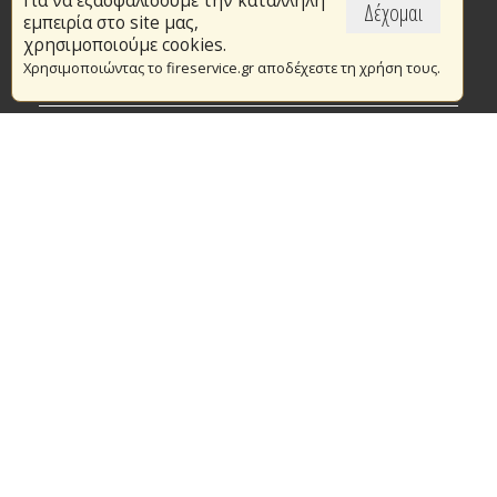
Για να εξασφαλίσουμε την κατάλληλη
Επικαιρότητα
Δέχομαι
εμπειρία στο site μας,
Το Πυροσβεστικό Σώμα
χρησιμοποιούμε cookies.
Χρησιμοποιώντας το fireservice.gr αποδέχεστε τη χρήση τους.
Πυρασφάλεια
Τράπεζα Ιδεών
Εθελοντισμός
Ανοιχτά Δεδομένα
Συμβάσεις Διαβουλεύσεις Διαγωνισμοί
Ευρωπαϊκά & Αναπτυξιακά Προγράμματα