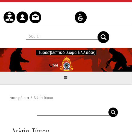
Μετάβαση στο περιεχόμενο
Επικαιρότητα
/
Δελτία Τύπου
Δελτία Τύπου