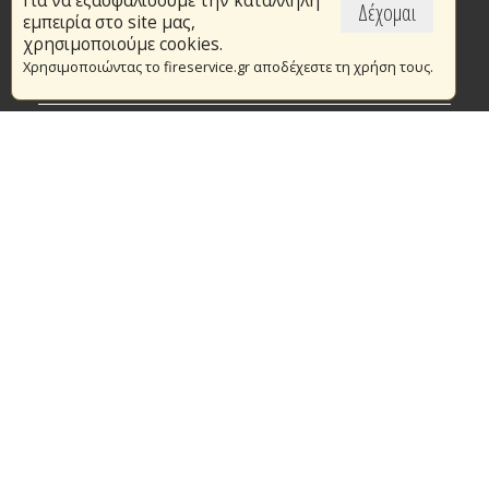
Για να εξασφαλίσουμε την κατάλληλη
Επικαιρότητα
Δέχομαι
εμπειρία στο site μας,
Το Πυροσβεστικό Σώμα
χρησιμοποιούμε cookies.
Χρησιμοποιώντας το fireservice.gr αποδέχεστε τη χρήση τους.
Πυρασφάλεια
Τράπεζα Ιδεών
Εθελοντισμός
Ανοιχτά Δεδομένα
Συμβάσεις Διαβουλεύσεις Διαγωνισμοί
Ευρωπαϊκά & Αναπτυξιακά Προγράμματα