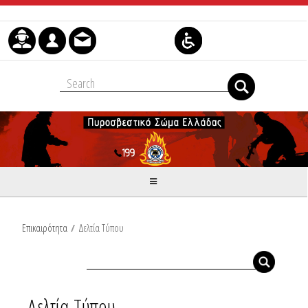
Μετάβαση στο περιεχόμενο
Επικαιρότητα
/
Δελτία Τύπου
Δελτία Τύπου