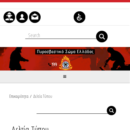
Μετάβαση στο περιεχόμενο
Επικαιρότητα
/
Δελτία Τύπου
Δελτία Τύπου