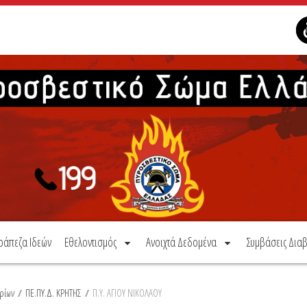
ράπεζα Ιδεών
Εθελοντισμός
Ανοιχτά Δεδομένα
Συμβάσεις Διαβ
ρίων
/
ΠΕ.ΠΥ.Δ. ΚΡΗΤΗΣ
/
Π.Υ. ΑΓΙΟΥ ΝΙΚΟΛΑΟΥ