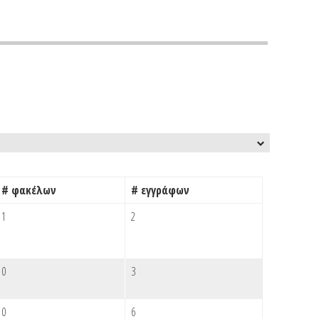
# φακέλων
# εγγράφων
1
2
0
3
0
6