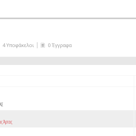
4 Υποφάκελοι
0 Έγγραφα
ΑΣ
ς Άρτας