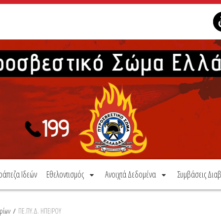
ράπεζα Ιδεών
Εθελοντισμός
Ανοιχτά Δεδομένα
Συμβάσεις Διαβ
ρίων
/
ΠΕ.ΠΥ.Δ. ΗΠΕΙΡΟΥ